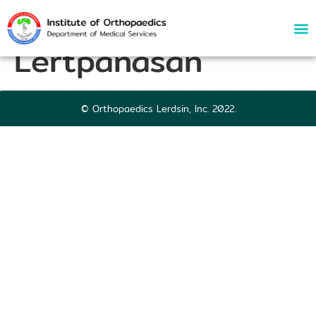
55438 | Virakorn
Lertpanasan
© Orthopaedics Lerdsin, Inc. 2022.