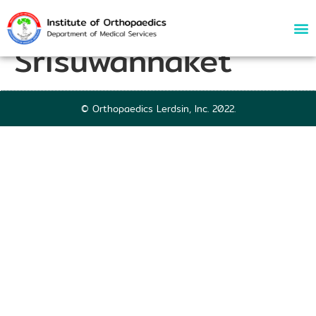
72953 | Jaruwit
Srisuwannaket
© Orthopaedics Lerdsin, Inc. 2022.