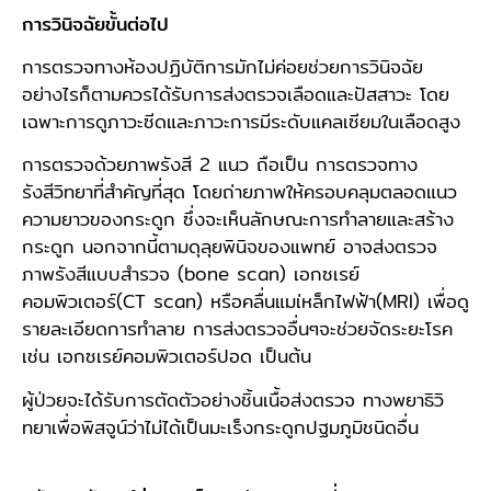
การวินิจฉัยขั้นต่อไป
การตรวจทางห้องปฏิบัติการมักไม่ค่อยช่วยการวินิจฉัย
อย่างไรก็ตามควรได้รับการส่งตรวจเลือดและปัสสาวะ โดย
เฉพาะการดูภาวะซีดและภาวะการมีระดับแคลเซียมในเลือดสูง
การตรวจด้วยภาพรังสี 2 แนว ถือเป็น การตรวจทาง
รังสีวิทยาที่สำคัญที่สุด โดยถ่ายภาพให้ครอบคลุมตลอดแนว
ความยาวของกระดูก ซึ่งจะเห็นลักษณะการทำลายและสร้าง
กระดูก นอกจากนี้ตามดุลุยพินิจของแพทย์ อาจส่งตรวจ
ภาพรังสีแบบสำรวจ (bone scan) เอกซเรย์
คอมพิวเตอร์(CT scan) หรือคลื่นแมเ่หล็กไฟฟ้า(MRI) เพื่อดู
รายละเอียดการทำลาย การส่งตรวจอื่นๆจะช่วยจัดระยะโรค
เช่น เอกซเรย์คอมพิวเตอร์ปอด เป็นต้น
ผู้ป่วยจะได้รับการตัดตัวอย่างชิ้นเนื้อส่งตรวจ ทางพยาธิวิ
ทยาเพื่อพิสจูน์ว่าไม่ได้เป็นมะเร็งกระดูกปฐมภูมิชนิดอื่น