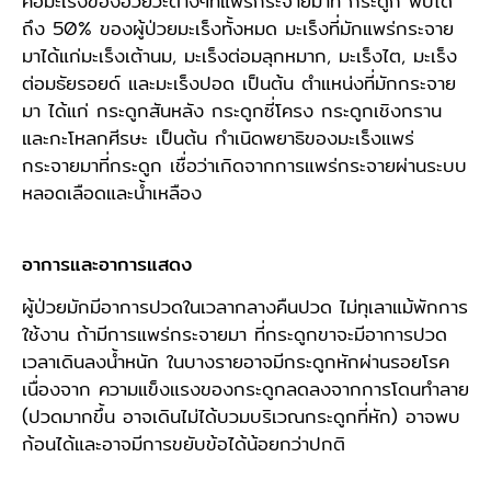
คือมะเร็งของอวัยวะต่างๆที่แพร่กระจายมาที่ กระดูก พบได้
ถึง 50% ของผู้ป่วยมะเร็งทั้งหมด มะเร็งที่มักแพร่กระจาย
มาได้แก่มะเร็งเต้านม, มะเร็งต่อมลุกหมาก, มะเร็งไต, มะเร็ง
ต่อมธัยรอยด์ และมะเร็งปอด เป็นต้น ตำแหน่งที่มักกระจาย
มา ได้แก่ กระดูกสันหลัง กระดูกซี่โครง กระดูกเชิงกราน
และกะโหลกศีรษะ เป็นต้น กำเนิดพยาธิของมะเร็งแพร่
กระจายมาที่กระดูก เชื่อว่าเกิดจากการแพร่กระจายผ่านระบบ
หลอดเลือดและน้ำเหลือง
อาการและอาการแสดง
ผู้ป่วยมักมีอาการปวดในเวลากลางคืนปวด ไม่ทุเลาแม้พักการ
ใช้งาน ถ้ามีการแพร่กระจายมา ที่กระดูกขาจะมีอาการปวด
เวลาเดินลงน้ำหนัก ในบางรายอาจมีกระดูกหักผ่านรอยโรค
เนื่องจาก ความแข็งแรงของกระดูกลดลงจากการโดนทำลาย
(ปวดมากขึ้น อาจเดินไม่ได้บวมบริเวณกระดูกที่หัก) อาจพบ
ก้อนได้และอาจมีการขยับข้อได้น้อยกว่าปกติ