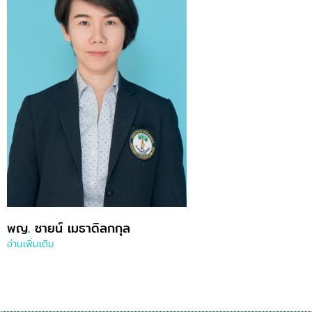
พญ. ซายน์ เมธาดิลกกุล
อ่านเพิ่มเติม