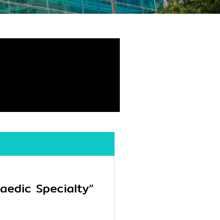
 of Super –
 Specialty”