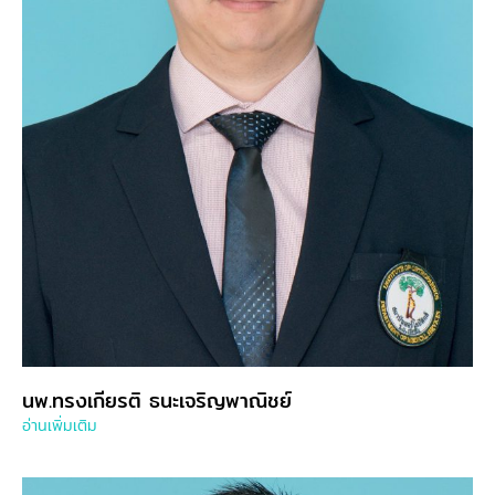
นพ.ทรงเกียรติ ธนะเจริญพาณิชย์
อ่านเพิ่มเติม