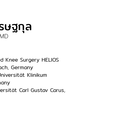
ศรษฐกุล
 MD
ed Knee Surgery HELIOS
sach, Germany
niversität Klinikum
many
versität Carl Gustav Carus,